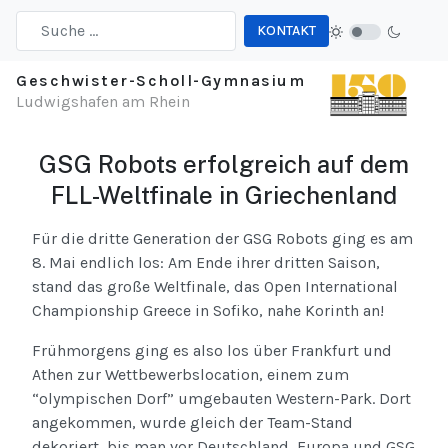
KONTAKT
Type 2 or more characters for results.
Geschwister-Scholl-Gymnasium
Ludwigshafen am Rhein
GSG Robots erfolgreich auf dem
FLL-Weltfinale in Griechenland
Für die dritte Generation der GSG Robots ging es am
8. Mai endlich los: Am Ende ihrer dritten Saison,
stand das große Weltfinale, das Open International
Championship Greece in Sofiko, nahe Korinth an!
Frühmorgens ging es also los ü
ber Frankfurt und
Athen zur Wettbewerbslocation, einem zum
“olympischen Dorf” umgebauten Western-Park. Dort
angekommen, wurde gleich der Team-Stand
dekoriert, bis man vor Deutschland, Europa und GSG